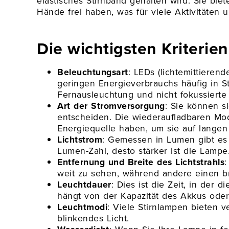
elastisches Stirnband gehalten wird. Sie biet
Hände frei haben, was für viele Aktivitäten un
Die wichtigsten Kriterie
Beleuchtungsart
: LEDs (lichtemittieren
geringen Energieverbrauchs häufig in St
Fernausleuchtung und nicht fokussierte
Art der Stromversorgung
: Sie können s
entscheiden. Die wiederaufladbaren Model
Energiequelle haben, um sie auf langen
Lichtstrom
: Gemessen in Lumen gibt es 
Lumen-Zahl, desto stärker ist die Lampe
Entfernung und Breite des Lichtstrahls
:
weit zu sehen, während andere einen brei
Leuchtdauer
: Dies ist die Zeit, in der
hängt von der Kapazität des Akkus oder 
Leuchtmodi
: Viele Stirnlampen bieten v
blinkendes Licht.