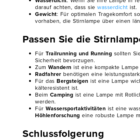
Wasserdicht
: Wenn Sie Ihre Lampe in 
darauf achten, dass sie
wasserdicht
ist.
Gewicht
: Für optimalen Tragekomfort so
vorhaben, die Stirnlampe über einen lä
Passen Sie die Stirnlampe
Für
Trailrunning und Running
sollten Si
Sicherheit bevorzugen.
Zum
Wandern
ist eine kompakte Lampe m
Radfahrer
benötigen eine leistungsstar
Für das
Bergsteigen
ist eine Lampe wic
kälteresistent ist.
Beim
Camping
ist eine Lampe mit Rotli
werden.
Für
Wassersportaktivitäten
ist eine was
Höhlenforschung
eine robuste Lampe mit
Schlussfolgerung