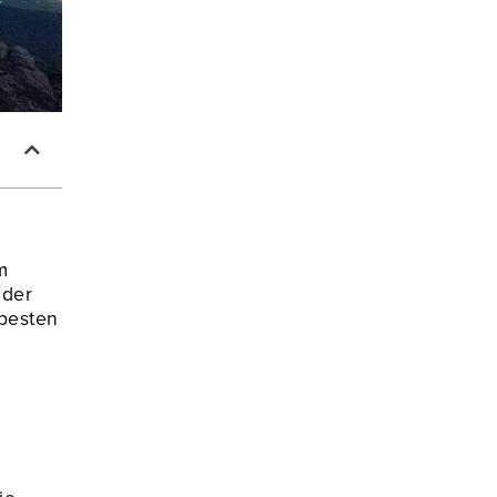
m
 der
 besten