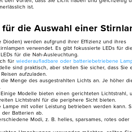
et den Vorteil, dass Sie Licht haben und gleichzeitig d
erlässlich ist.
n für die Auswahl einer Stirnl
de Dioden) werden aufgrund ihrer Effizienz und ihres
irnlampen verwendet. Es gibt fokussierte LEDs für di
 LEDs für die Nah-Ausleuchtung.
ich für
wiederaufladbare oder batteriebetriebene Lam
le sind praktisch, aber stellen Sie sicher, dass Sie 
 Reisen aufzuladen.
die Menge des ausgestrahlten Lichts an. Je höher di
.
 Einige Modelle bieten einen gerichteten Lichtstrahl, 
ten Lichtstrahl für die periphere Sicht bieten.
 die Lampe mit voller Leistung betrieben werden kann. S
der Batterien ab.
erschiedene Modi, z. B. helles, sparsames, rotes oder