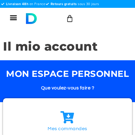
Livraison 48h
en France
Retours gratuits
sous 30 jours
Il mio account
MON ESPACE PERSONNEL
Que voulez-vous faire ?
Mes commandes